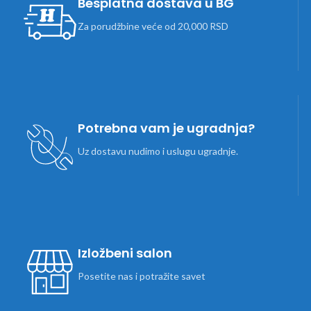
Besplatna dostava u BG
Za porudžbine veće od 20,000 RSD
Potrebna vam je ugradnja?
Uz dostavu nudimo i uslugu ugradnje.
Izložbeni salon
Posetite nas i potražite savet