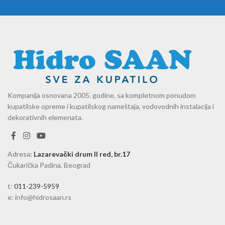
Kompanija osnovana 2005. godine, sa kompletnom ponudom
kupatilske opreme i kupatilskog nameštaja, vodovodnih instalacija i
dekorativnih elemenata.
Adresa
:
Lazarevački drum II red, br.17
Čukarička Padina, Beograd
t:
011-239-5959
e: info@hidrosaan.rs