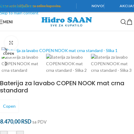
Skip to navigation
NOVO!
AKCIJA
Cene važe
isključivo za online kupovinu.
Skip to main content
MENI
Početna
/
Baterije
/
Baterije za lavabo
Povećaj
COPEN
Baterija za lavabo COPEN NOOK mat crna
standard
Copen
8.470,00
RSD
sa PDV