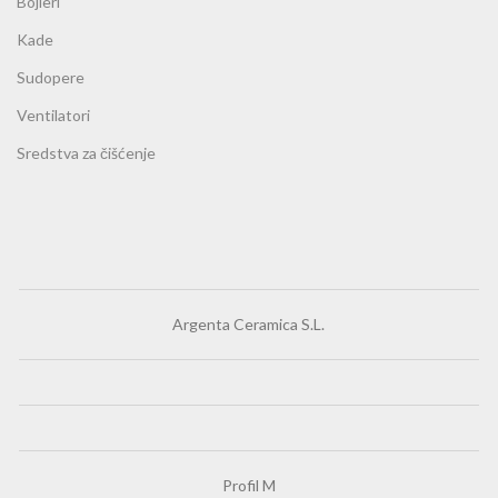
Bojleri
Kade
Sudopere
Ventilatori
Sredstva za čišćenje
Argenta Ceramica S.L.
Profil M