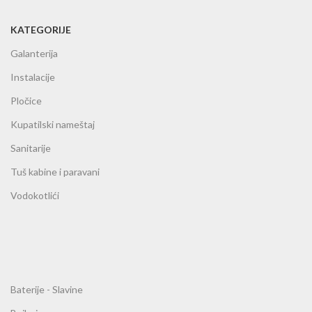
KATEGORIJE
Galanterija
Instalacije
Pločice
Kupatilski nameštaj
Sanitarije
Tuš kabine i paravani
Vodokotlići
Baterije - Slavine