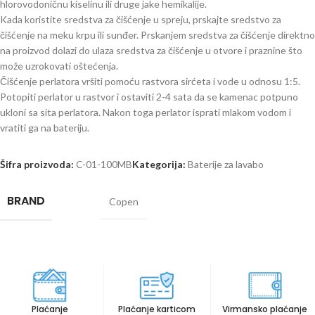
hlorovodoničnu kiselinu ili druge jake hemikalije.
Kada koristite sredstva za čišćenje u spreju, prskajte sredstvo za
čišćenje na meku krpu ili sunđer. Prskanjem sredstva za čišćenje direktno
na proizvod dolazi do ulaza sredstva za čišćenje u otvore i praznine što
može uzrokovati oštećenja.
Čišćenje perlatora vršiti pomoću rastvora sirćeta i vode u odnosu 1:5.
Potopiti perlator u rastvor i ostaviti 2-4 sata da se kamenac potpuno
ukloni sa sita perlatora. Nakon toga perlator isprati mlakom vodom i
vratiti ga na bateriju.
Šifra proizvoda:
C-01-100MB
Kategorija:
Baterije za lavabo
BRAND
Copen
Plaćanje
Plaćanje karticom
Virmansko plaćanje