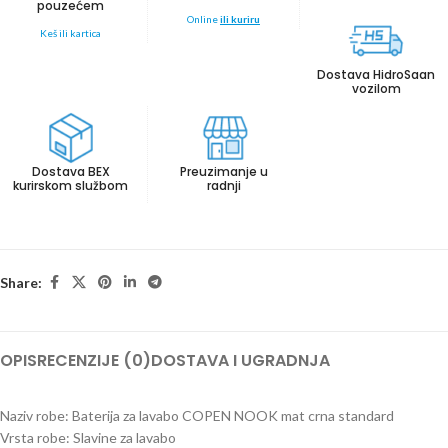
pouzećem
Online
ili kuriru
Keš ili kartica
Dostava HidroSaan
vozilom
Dostava BEX
Preuzimanje u
kurirskom službom
radnji
Share:
OPIS
RECENZIJE (0)
DOSTAVA I UGRADNJA
Naziv robe: Baterija za lavabo COPEN NOOK mat crna standard
Vrsta robe: Slavine za lavabo