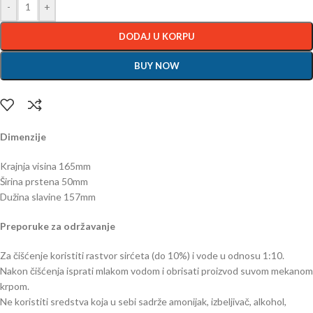
-
+
DODAJ U KORPU
BUY NOW
Dimenzije
Krajnja visina 165mm
Širina prstena 50mm
Dužina slavine 157mm
Preporuke za održavanje
Za čišćenje koristiti rastvor sirćeta (do 10%) i vode u odnosu 1:10.
Nakon čišćenja isprati mlakom vodom i obrisati proizvod suvom mekanom
krpom.
Ne koristiti sredstva koja u sebi sadrže amonijak, izbeljivač, alkohol,