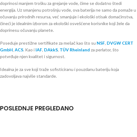
doprinosi manjem trošku za grejanje vode, čime se dodatno štedi
energija. Uz smanjenu potrošnju vode, ova baterija ne samo da pomaže u
očuvanju prirodnih resursa, već smanjuje i ekološki otisak domaćinstva,
čineći je idealnim izborom za ekološki osvešćene korisnike koji žele da
doprinesu očuvanju planete.
Poseduje prestižne sertifikate za mešač kao što su
NSF
,
DVGW CERT
GmbH
,
ACS
. Kao i
IAF
,
DAkkS
,
TÜV Rheinland
za perlator, što
potvrđuje njen kvalitet i sigurnost.
Idealna je za sve koji traže sofisticiranu i pouzdanu bateriju koja
zadovoljava najviše standarde.
POSLEDNJE PREGLEDANO