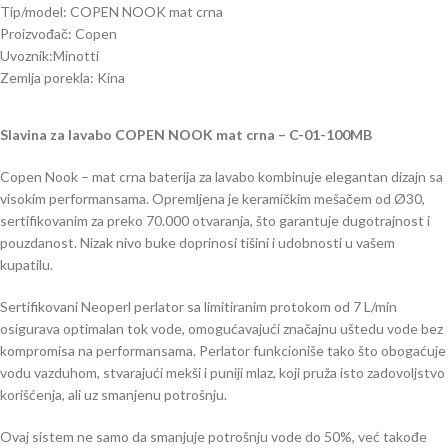
Tip/model: COPEN NOOK mat crna
Proizvođač: Copen
Uvoznik:Minotti
Zemlja porekla: Kina
Slavina za lavabo COPEN NOOK mat crna – C-01-100MB
Copen Nook – mat crna baterija za lavabo kombinuje elegantan dizajn sa
visokim performansama. Opremljena je keramičkim mešačem od Ø30,
sertifikovanim za preko 70.000 otvaranja, što garantuje dugotrajnost i
pouzdanost. Nizak nivo buke doprinosi tišini i udobnosti u vašem
kupatilu.
Sertifikovani Neoperl perlator sa limitiranim protokom od 7 L/min
osigurava optimalan tok vode, omogućavajući značajnu uštedu vode bez
kompromisa na performansama. Perlator funkcioniše tako što obogaćuje
vodu vazduhom, stvarajući mekši i puniji mlaz, koji pruža isto zadovoljstvo
korišćenja, ali uz smanjenu potrošnju.
Ovaj sistem ne samo da smanjuje potrošnju vode do 50%, već takođe