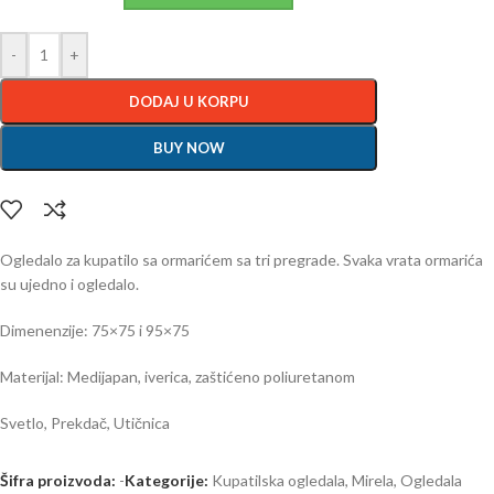
-
+
DODAJ U KORPU
BUY NOW
Ogledalo za kupatilo sa ormarićem sa tri pregrade. Svaka vrata ormarića
su ujedno i ogledalo.
Dimenenzije: 75×75 i 95×75
Materijal: Medijapan, iverica, zaštićeno poliuretanom
Svetlo, Prekdač, Utičnica
Šifra proizvoda:
-
Kategorije:
Kupatilska ogledala
,
Mirela
,
Ogledala