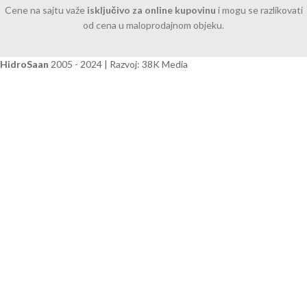
Cene na sajtu važe
isključivo za online kupovinu
i mogu se razlikovati
od cena u maloprodajnom objeku.
HidroSaan
2005 - 2024 | Razvoj: 38K Media
Politika privatnosti
|
Opšti uslovi kupovine
Prodavnica
Lista želja
Korpa
Moj Nalog
Mirela SVE OGLEDALO