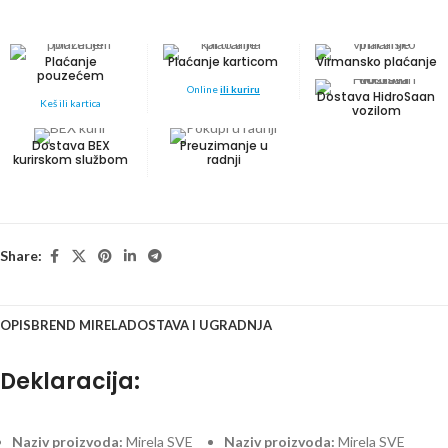
Plaćanje
Plaćanje karticom
Virmansko plaćanje
pouzećem
Online
ili kuriru
Dostava HidroSaan
Keš ili kartica
vozilom
Dostava BEX
Preuzimanje u
kurirskom službom
radnji
Share:
OPIS
BREND MIRELA
DOSTAVA I UGRADNJA
Deklaracija:
Naziv proizvoda:
Mirela SVE
Naziv proizvoda:
Mirela SVE