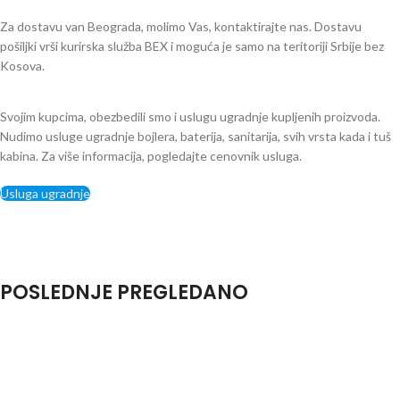
Za dostavu van Beograda, molimo Vas, kontaktirajte nas. Dostavu
pošiljki vrši kurirska služba BEX i moguća je samo na teritoriji Srbije bez
Kosova.
Svojim kupcima, obezbedili smo i uslugu ugradnje kupljenih proizvoda.
Nudimo usluge ugradnje bojlera, baterija, sanitarija, svih vrsta kada i tuš
kabina. Za više informacija, pogledajte cenovnik usluga.
Usluga ugradnje
POSLEDNJE PREGLEDANO