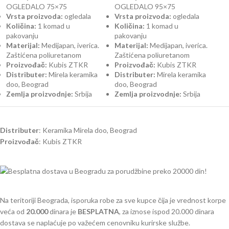
OGLEDALO 75×75
OGLEDALO 95×75
Vrsta proizvoda:
ogledala
Vrsta proizvoda:
ogledala
Količina:
1 komad u
Količina:
1 komad u
pakovanju
pakovanju
Materijal:
Medijapan, iverica.
Materijal:
Medijapan, iverica.
Zaštićena poliuretanom
Zaštićena poliuretanom
Proizvođač:
Kubis ZTKR
Proizvođač:
Kubis ZTKR
Distributer:
Mirela keramika
Distributer:
Mirela keramika
doo, Beograd
doo, Beograd
Zemlja proizvodnje:
Srbija
Zemlja proizvodnje:
Srbija
Distributer
: Keramika Mirela doo, Beograd
Proizvođač
: Kubis ZTKR
Na teritoriji Beograda, isporuka robe za sve kupce čija je vrednost korpe
veća od
2
0.000
dinara je
BESPLATNA
, za iznose ispod 20.000 dinara
dostava se naplaćuje po važećem cenovniku kurirske službe.