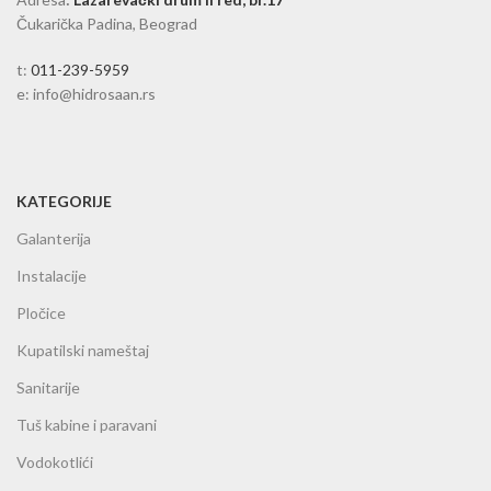
Čukarička Padina, Beograd
t:
011-239-5959
e: info@hidrosaan.rs
KATEGORIJE
Galanterija
Instalacije
Pločice
Kupatilski nameštaj
Sanitarije
Tuš kabine i paravani
Vodokotlići