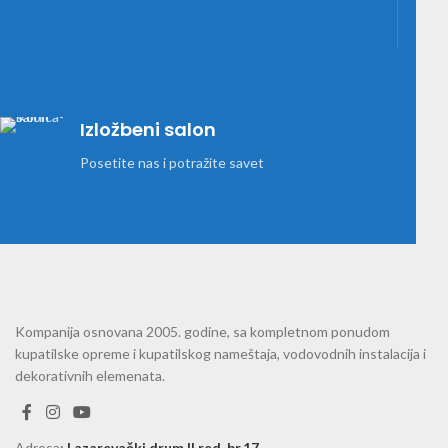
Izložbeni salon
Posetite nas i potražite savet
Kompanija osnovana 2005. godine, sa kompletnom ponudom
kupatilske opreme i kupatilskog nameštaja, vodovodnih instalacija i
dekorativnih elemenata.
Adresa
:
Lazarevački drum II red, br.17