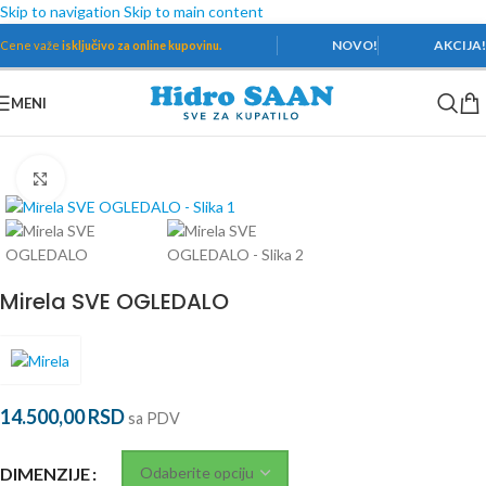
Skip to navigation
Skip to main content
NOVO!
AKCIJA
Cene važe
isključivo za online kupovinu.
MENI
Početna
/
Kupatilski nameštaj
/
Ogledala
/
Kupatilska ogledala
Povećaj
Mirela SVE OGLEDALO
14.500,00
RSD
sa PDV
DIMENZIJE