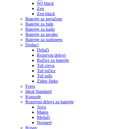
SQ black
Zen
Zen black
Baterije sa grejačem
Baterije za bide
Baterije za kadu
Baterije za lavabo
Baterije za sudoperu
Dodaci
Držači
Rezervni delovi
Ručice za baterije
Tuš creva
Tuš ručice
Tuš ruže
Zidne šipke
Ferro
Ideal Standard
Konzole
Rezervni delovi za baterije
Arco
Mateu
Mešači
Neoperl
Rosan