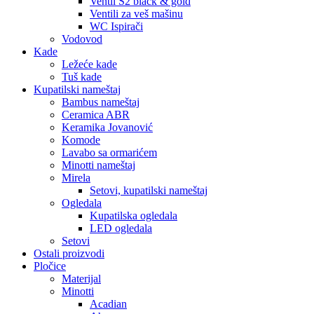
Ventil S2 black & gold
Ventili za veš mašinu
WC Ispirači
Vodovod
Kade
Ležeće kade
Tuš kade
Kupatilski nameštaj
Bambus nameštaj
Ceramica ABR
Keramika Jovanović
Komode
Lavabo sa ormarićem
Minotti nameštaj
Mirela
Setovi, kupatilski nameštaj
Ogledala
Kupatilska ogledala
LED ogledala
Setovi
Ostali proizvodi
Pločice
Materijal
Minotti
Acadian