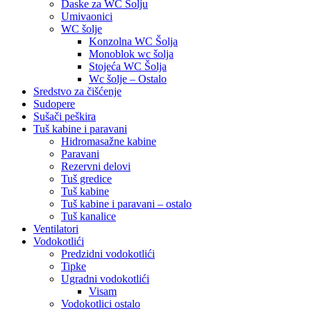
Daske za WC Šolju
Umivaonici
WC šolje
Konzolna WC Šolja
Monoblok wc šolja
Stojeća WC Šolja
Wc šolje – Ostalo
Sredstvo za čišćenje
Sudopere
Sušači peškira
Tuš kabine i paravani
Hidromasažne kabine
Paravani
Rezervni delovi
Tuš gredice
Tuš kabine
Tuš kabine i paravani – ostalo
Tuš kanalice
Ventilatori
Vodokotlići
Predzidni vodokotlići
Tipke
Ugradni vodokotlići
Visam
Vodokotlici ostalo