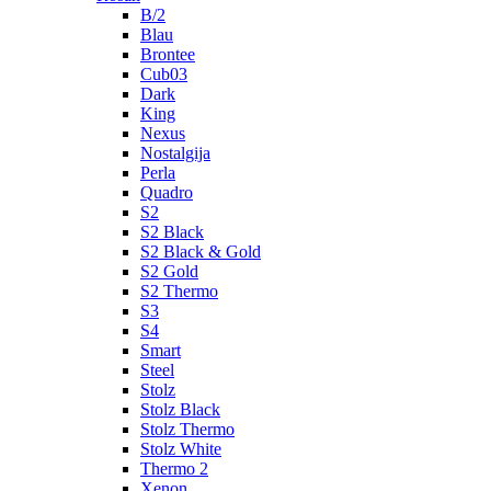
B/2
Blau
Brontee
Cub03
Dark
King
Nexus
Nostalgija
Perla
Quadro
S2
S2 Black
S2 Black & Gold
S2 Gold
S2 Thermo
S3
S4
Smart
Steel
Stolz
Stolz Black
Stolz Thermo
Stolz White
Thermo 2
Xenon