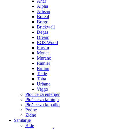
Ahar
Alpha
Artisan
Boreal
Borgo
Brickwall
Degas
Dream
EOS Wood
Forvm
Monet
Murano
Rainier
Rimini
Teide
Toba
Urbana
Viggo
Pločice za enterijer
Pločice za kuhinju
Pločice za kupatilo
Podne
Zidne
Sanitarije
Bide