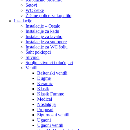
Setovi
WC četke
Žičane police za kupatilo
Instalacije
Instalacije – Ostalo
Instalacije za kadu
Instalacije za lavabo
Instalacije za sudopere
Instalacije za WC šolju
Šaht poklopci
Slivnici
Spoljni slivnici i olučnjaci
Ventili
Baštenski ventili
Dugme
Keramic
Klasik
Klasik Fumme
Medical
Nostalgija
Propusni
Sigurnosni ventili
Ugaoni
Ugaoni ventili