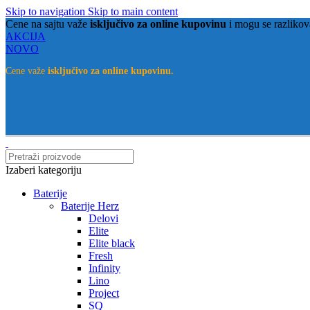
Skip to navigation
Skip to main content
Cene na sajtu važe
isključivo za online kupovinu
i mogu se razlikov
AKCIJA
NOVO
Cene važe
isključivo za online kupovinu.
Izaberi kategoriju
Baterije
Baterije Herz
Delovi
Elite
Elite black
Fresh
Infinity
Lino
Project
SQ