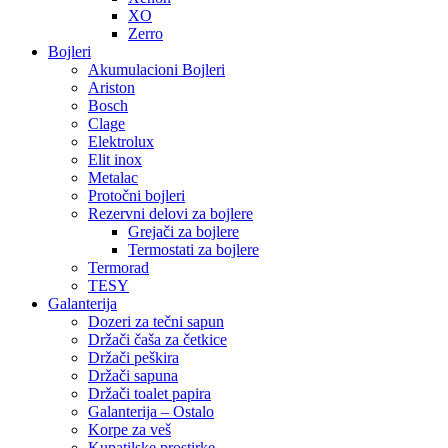
XO
Zerro
Bojleri
Akumulacioni Bojleri
Ariston
Bosch
Clage
Elektrolux
Elit inox
Metalac
Protočni bojleri
Rezervni delovi za bojlere
Grejači za bojlere
Termostati za bojlere
Termorad
TESY
Galanterija
Dozeri za tečni sapun
Držači čaša za četkice
Držači peškira
Držači sapuna
Držači toalet papira
Galanterija – Ostalo
Korpe za veš
Kupatilske prostirke