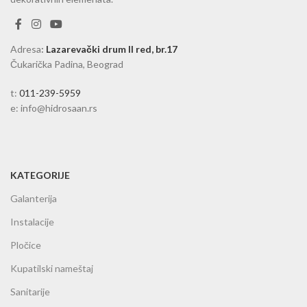
Adresa
:
Lazarevački drum II red, br.17
Čukarička Padina, Beograd
t:
011-239-5959
e: info@hidrosaan.rs
KATEGORIJE
Galanterija
Instalacije
Pločice
Kupatilski nameštaj
Sanitarije