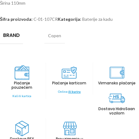
Širina 110mm
Šifra proizvoda:
C-01-107CR
Kategorija:
Baterije za kadu
BRAND
Copen
Plaćanje
Plaćanje karticom
Virmansko plaćanje
pouzećem
Online
ili kuriru
Keš ili kartica
Dostava HidroSaan
vozilom
Dostava BEX
Preuzimanje u