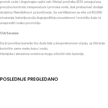
protok vode i dugotrajan radni vek. Mešač prečnika Ø35 omogućava
preciznu kontrolu temperature i protoka vode, dok prebacivač dodaje
dodatnu fleksibilnost za korišćenje. Sa sertifikatom za više od 80.000
otvaranja, baterija pruža dugogodišnju pouzdanost i estetiku koja će
unaprediti svaku prostoriju.
Održavanje
Da bi površina baterije što duže bila u besprekornom stanju, za čišćenje
koristite samo meku krpu i vodu.
Hemijska i abrazivna sredstva mogu oštetiti telo baterije.
POSLEDNJE PREGLEDANO