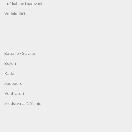
Tuš kabine i paravani
Vodokotlići
Baterije - Slavine
Bojleri
Kade
Sudopere
Ventilatori
Sredstva za čišćenje