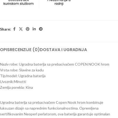
kurirskom službom
radnji
Share:
OPIS
RECENZIJE (0)
DOSTAVA I UGRADNJA
Naziv robe: Ugradna baterija sa prebacivačem COPEN NOOK hrom
Vrsta robe: Slavine za kadu
Tip/model: Ugradna baterija
Uvoznik:Minotti
Zemlja porekla: Kina
Ugradna baterija sa prebacivačem Copen Nook hrom kombinuje
luksuzan dizajn sa naprednim funkcionalnostima. Opremljena
sertifikovanim Neoperl perlatorom, ova baterija garantuje optimalan