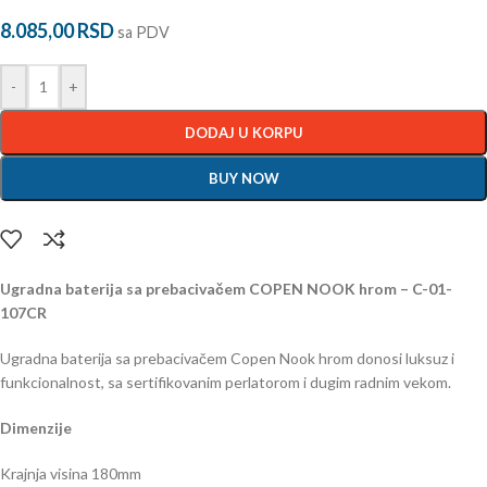
8.085,00
RSD
sa PDV
-
+
DODAJ U KORPU
BUY NOW
Ugradna baterija sa prebacivačem COPEN NOOK hrom – C-01-
107CR
Ugradna baterija sa prebacivačem Copen Nook hrom donosi luksuz i
funkcionalnost, sa sertifikovanim perlatorom i dugim radnim vekom.
Dimenzije
Krajnja visina 180mm