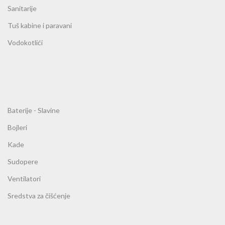
Sanitarije
Tuš kabine i paravani
Vodokotlići
Baterije - Slavine
Bojleri
Kade
Sudopere
Ventilatori
Sredstva za čišćenje