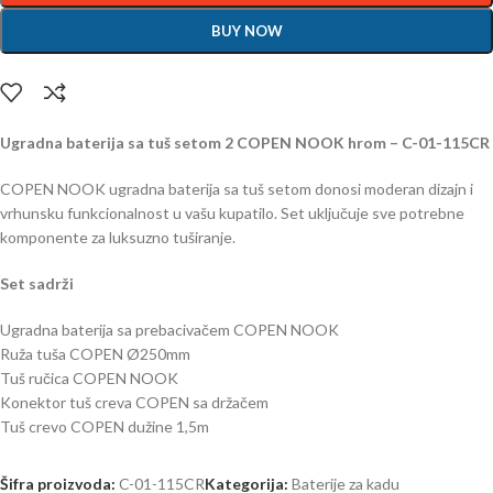
BUY NOW
Ugradna baterija sa tuš setom 2 COPEN NOOK hrom – C-01-115CR
COPEN NOOK ugradna baterija sa tuš setom donosi moderan dizajn i
vrhunsku funkcionalnost u vašu kupatilo. Set uključuje sve potrebne
komponente za luksuzno tuširanje.
Set sadrži
Ugradna baterija sa prebacivačem COPEN NOOK
Ruža tuša COPEN Ø250mm
Tuš ručica COPEN NOOK
Konektor tuš creva COPEN sa držačem
Tuš crevo COPEN dužine 1,5m
Šifra proizvoda:
C-01-115CR
Kategorija:
Baterije za kadu