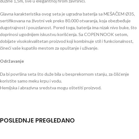
dužine 1,5m, sve u elegantnoj hrom završnici.
Glavna karakteristika ovog seta je ugradna baterija sa MEŠAČEM Ø35,
sertifikovana na životni vek preko 80.000 otvaranja, koja obezbeđuje
dugotrajnost i pouzdanost. Pored toga, baterija ima nizak nivo buke, što
doprinosi ugodnijem iskustvu korišćenja. Sa COPEN NOOK setom,
dobijate visokokvalitetan proizvod koji kombinuje stil i funkcionalnost,
čineći vaše kupatilo mestom za opuštanje i uživanje.
Održavanje
Da bi površina seta što duže bila u besprekornom stanju, za čišćenje
koristite samo meku krpu i vodu.
Hemijska i abrazivna sredstva mogu oštetiti proizvod.
POSLEDNJE PREGLEDANO