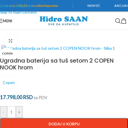
Skip to navigation
NOVO!
AKCIJA
Cene važe
isključivo za online kupovinu.
Skip to main content
MENI
Početna
/
Baterije
/
Baterije za kadu
Povećaj
COPEN
Ugradna baterija sa tuš setom 2 COPEN
NOOK hrom
Copen
17.798,00
RSD
sa PDV
-
+
DODAJ U KORPU