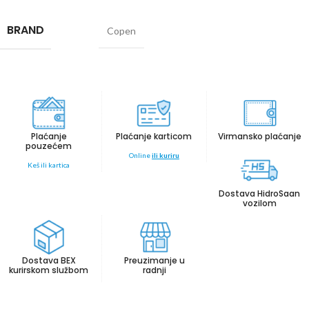
BRAND
Copen
Plaćanje
Plaćanje karticom
Virmansko plaćanje
pouzećem
Online
ili kuriru
Keš ili kartica
Dostava HidroSaan
vozilom
Dostava BEX
Preuzimanje u
kurirskom službom
radnji