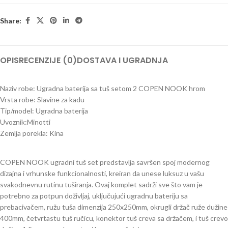
Share:
OPIS
RECENZIJE (0)
DOSTAVA I UGRADNJA
Naziv robe: Ugradna baterija sa tuš setom 2 COPEN NOOK hrom
Vrsta robe: Slavine za kadu
Tip/model: Ugradna baterija
Uvoznik:Minotti
Zemlja porekla: Kina
COPEN NOOK ugradni tuš set predstavlja savršen spoj modernog
dizajna i vrhunske funkcionalnosti, kreiran da unese luksuz u vašu
svakodnevnu rutinu tuširanja. Ovaj komplet sadrži sve što vam je
potrebno za potpun doživljaj, uključujući ugradnu bateriju sa
prebacivačem, ružu tuša dimenzija 250x250mm, okrugli držač ruže dužine
400mm, četvrtastu tuš ručicu, konektor tuš creva sa držačem, i tuš crevo