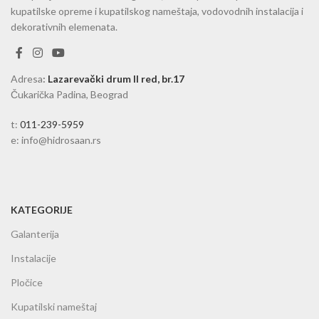
kupatilske opreme i kupatilskog nameštaja, vodovodnih instalacija i
dekorativnih elemenata.
Adresa
:
Lazarevački drum II red, br.17
Čukarička Padina, Beograd
t:
011-239-5959
e: info@hidrosaan.rs
KATEGORIJE
Galanterija
Instalacije
Pločice
Kupatilski nameštaj