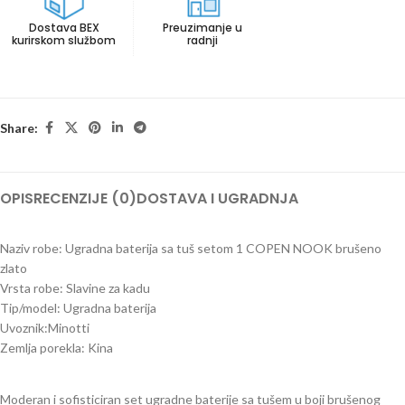
Dostava BEX
Preuzimanje u
kurirskom službom
radnji
Share:
OPIS
RECENZIJE (0)
DOSTAVA I UGRADNJA
Naziv robe: Ugradna baterija sa tuš setom 1 COPEN NOOK brušeno
zlato
Vrsta robe: Slavine za kadu
Tip/model: Ugradna baterija
Uvoznik:Minotti
Zemlja porekla: Kina
Moderan i sofisticiran set ugradne baterije sa tušem u boji brušenog