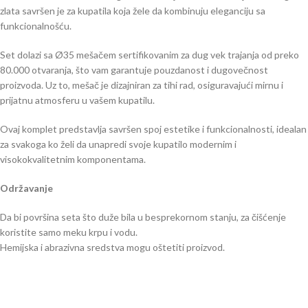
zlata savršen je za kupatila koja žele da kombinuju eleganciju sa
funkcionalnošću.
Set dolazi sa Ø35 mešačem sertifikovanim za dug vek trajanja od preko
80.000 otvaranja, što vam garantuje pouzdanost i dugovečnost
proizvoda. Uz to, mešač je dizajniran za tihi rad, osiguravajući mirnu i
prijatnu atmosferu u vašem kupatilu.
Ovaj komplet predstavlja savršen spoj estetike i funkcionalnosti, idealan
za svakoga ko želi da unapredi svoje kupatilo modernim i
visokokvalitetnim komponentama.
Održavanje
Da bi površina seta što duže bila u besprekornom stanju, za čišćenje
koristite samo meku krpu i vodu.
Hemijska i abrazivna sredstva mogu oštetiti proizvod.