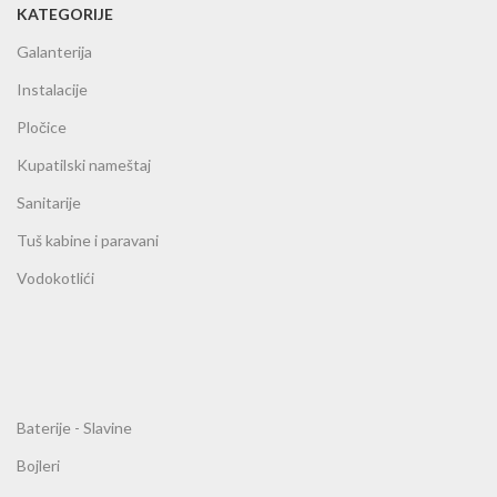
KATEGORIJE
Galanterija
Instalacije
Pločice
Kupatilski nameštaj
Sanitarije
Tuš kabine i paravani
Vodokotlići
Baterije - Slavine
Bojleri