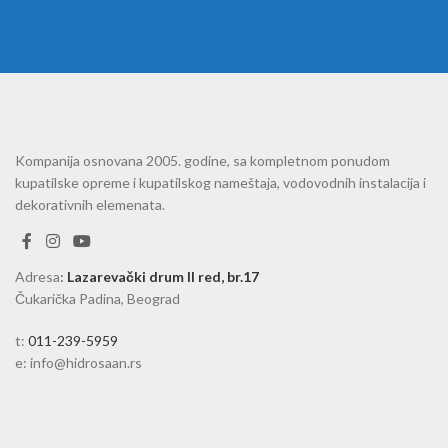
Kompanija osnovana 2005. godine, sa kompletnom ponudom
kupatilske opreme i kupatilskog nameštaja, vodovodnih instalacija i
dekorativnih elemenata.
Adresa
:
Lazarevački drum II red, br.17
Čukarička Padina, Beograd
t:
011-239-5959
e: info@hidrosaan.rs