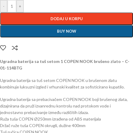
-
+
DODAJ U KORPU
BUY NOW
Ugradna baterija sa tuš setom 1 COPEN NOOK brušeno zlato – C-
01-114BTG
Ugradna baterija sa tuš setom COPEN NOOK u brušenom zlatu
kombinuje luksuzni izgled i vrhunski kvalitet za sofisticirano kupatilo.
Ugradna baterija sa prebacivačem COPEN NOOK boji brušenog zlata,
dizajnirana da pruži izvanrednu kontrolu nad protokom vode i
jednostavno prebacivanje između različitih izlaza.
Ruža tuša COPEN Ø250mm izrađena od ABS materijala
Držač ruže tuša COPEN okrugli, dužine 400mm
Tuš ručica COPEN NOOK