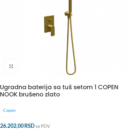
Povećaj
Ugradna baterija sa tuš setom 1 COPEN
NOOK brušeno zlato
Copen
26.202,00
RSD
sa PDV