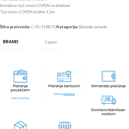
Konektor tuš creva COPEN sa držačem
Tuš crevo COPEN dužine 1,5m
Šifra proizvoda:
C-01-114BTG
Kategorija:
Baterije za kadu
BRAND
Copen
Plaćanje
Plaćanje karticom
Virmansko plaćanje
pouzećem
Online
ili kuriru
Keš ili kartica
Dostava HidroSaan
vozilom