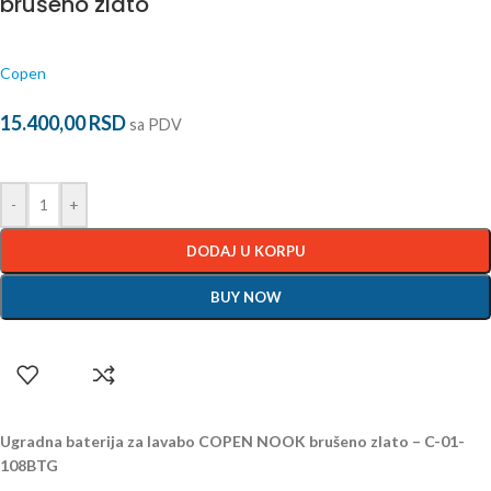
brušeno zlato
Copen
15.400,00
RSD
sa PDV
-
+
DODAJ U KORPU
BUY NOW
Ugradna baterija za lavabo COPEN NOOK brušeno zlato – C-01-
108BTG