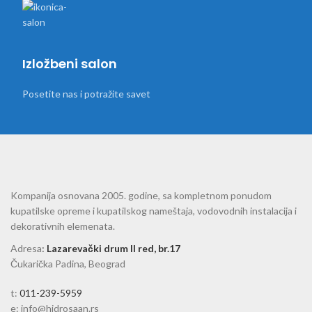
Izložbeni salon
Posetite nas i potražite savet
Kompanija osnovana 2005. godine, sa kompletnom ponudom
kupatilske opreme i kupatilskog nameštaja, vodovodnih instalacija i
dekorativnih elemenata.
Adresa
:
Lazarevački drum II red, br.17
Čukarička Padina, Beograd
t:
011-239-5959
e: info@hidrosaan.rs