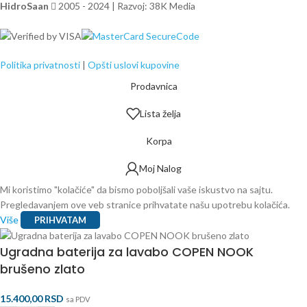
HidroSaan
2005 - 2024 | Razvoj: 38K Media
Politika privatnosti
|
Opšti uslovi kupovine
Prodavnica
Lista želja
Korpa
Moj Nalog
Mi koristimo "kolačiće" da bismo poboljšali vaše iskustvo na sajtu.
Pregledavanjem ove veb stranice prihvatate našu upotrebu kolačića.
Više
PRIHVATAM
Ugradna baterija za lavabo COPEN NOOK
brušeno zlato
15.400,00
RSD
sa PDV