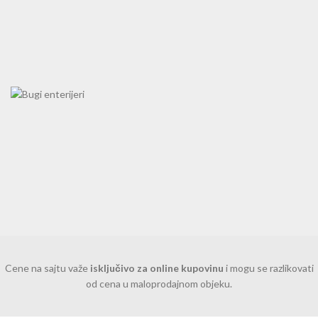
Cene na sajtu važe
isključivo za online kupovinu
i mogu se razlikovati
od cena u maloprodajnom objeku.