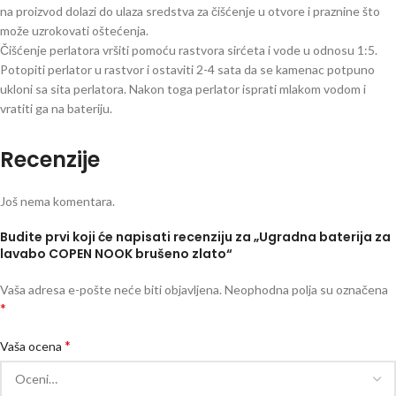
na proizvod dolazi do ulaza sredstva za čišćenje u otvore i praznine što
može uzrokovati oštećenja.
Čišćenje perlatora vršiti pomoću rastvora sirćeta i vode u odnosu 1:5.
Potopiti perlator u rastvor i ostaviti 2-4 sata da se kamenac potpuno
ukloni sa sita perlatora. Nakon toga perlator isprati mlakom vodom i
vratiti ga na bateriju.
Recenzije
Još nema komentara.
Budite prvi koji će napisati recenziju za „Ugradna baterija za
lavabo COPEN NOOK brušeno zlato“
Vaša adresa e-pošte neće biti objavljena.
Neophodna polja su označena
*
*
Vaša ocena