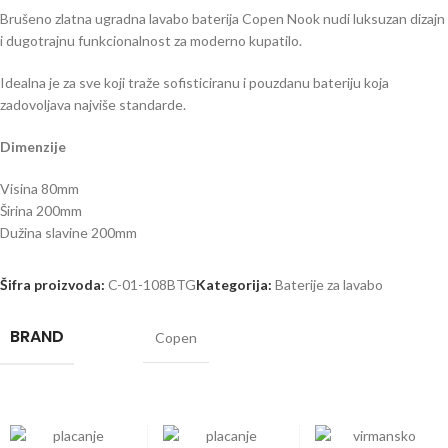
Brušeno zlatna ugradna lavabo baterija Copen Nook nudi luksuzan dizajn
i dugotrajnu funkcionalnost za moderno kupatilo.
Idealna je za sve koji traže sofisticiranu i pouzdanu bateriju koja
zadovoljava najviše standarde.
Dimenzije
Visina 80mm
Širina 200mm
Dužina slavine 200mm
Šifra proizvoda:
C-01-108BTG
Kategorija:
Baterije za lavabo
BRAND
Copen