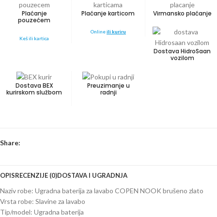
Plaćanje
Plaćanje karticom
Virmansko plaćanje
pouzećem
Online
ili kuriru
Keš ili kartica
Dostava HidroSaan
vozilom
Dostava BEX
Preuzimanje u
kurirskom službom
radnji
Share:
OPIS
RECENZIJE (0)
DOSTAVA I UGRADNJA
Naziv robe: Ugradna baterija za lavabo COPEN NOOK brušeno zlato
Vrsta robe: Slavine za lavabo
Tip/model: Ugradna baterija