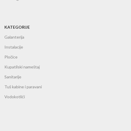
KATEGORIJE
Galanterija
Instalacije
Pločice
Kupatilski nameštaj
Sanitarije
Tuš kabine i paravani
Vodokotlići