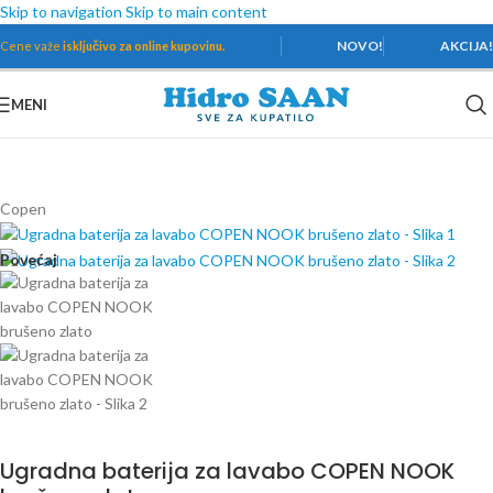
Skip to navigation
Skip to main content
NOVO!
AKCIJA
Cene važe
isključivo za online kupovinu.
MENI
Početna
/
Baterije
/
Baterije za lavabo
Copen
Povećaj
Ugradna baterija za lavabo COPEN NOOK