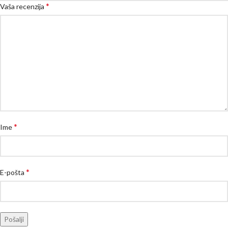
*
Vaša recenzija
*
Ime
*
E-pošta