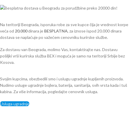
Na teritoriji Beograda, isporuka robe za sve kupce čija je vrednost korpe
veća od
2
0.000
dinara je
BESPLATNA
, za iznose ispod 20.000 dinara
dostava se naplaćuje po važećem cenovniku kurirske službe.
Za dostavu van Beograda, molimo Vas, kontaktirajte nas. Dostavu
pošiljki vrši kurirska služba BEX i moguća je samo na teritoriji Srbije bez
Kosova.
Svojim kupcima, obezbedili smo i uslugu ugradnje kupljenih proizvoda.
Nudimo usluge ugradnje bojlera, baterija, sanitarija, svih vrsta kada i tuš
kabina. Za više informacija, pogledajte cenovnik usluga.
Usluga ugradnje