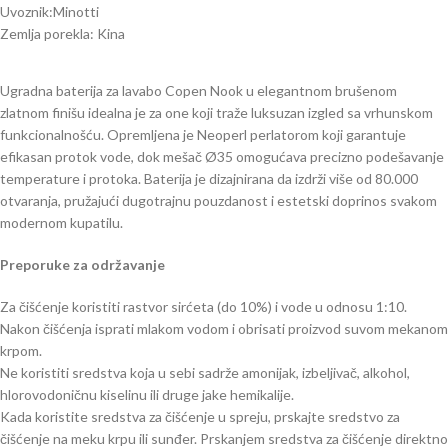
Uvoznik:Minotti
Zemlja porekla: Kina
Ugradna baterija za lavabo Copen Nook u elegantnom brušenom
zlatnom finišu idealna je za one koji traže luksuzan izgled sa vrhunskom
funkcionalnošću. Opremljena je Neoperl perlatorom koji garantuje
efikasan protok vode, dok mešač Ø35 omogućava precizno podešavanje
temperature i protoka. Baterija je dizajnirana da izdrži više od 80.000
otvaranja, pružajući dugotrajnu pouzdanost i estetski doprinos svakom
modernom kupatilu.
Preporuke za održavanje
Za čišćenje koristiti rastvor sirćeta (do 10%) i vode u odnosu 1:10.
Nakon čišćenja isprati mlakom vodom i obrisati proizvod suvom mekanom
krpom.
Ne koristiti sredstva koja u sebi sadrže amonijak, izbeljivač, alkohol,
hlorovodoničnu kiselinu ili druge jake hemikalije.
Kada koristite sredstva za čišćenje u spreju, prskajte sredstvo za
čišćenje na meku krpu ili sunđer. Prskanjem sredstva za čišćenje direktno