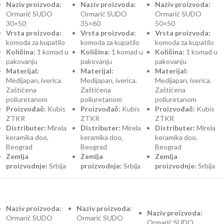
Naziv proizvoda:
Naziv proizvoda:
Naziv proizvoda:
Ormarić SUDO
Ormarić SUDO
Ormarić SUDO
30×50
35×60
50×50
Vrsta proizvoda:
Vrsta proizvoda:
Vrsta proizvoda:
komoda za kupatilo
komoda za kupatilo
komoda za kupatilo
Količina:
1 komad u
Količina:
1 komad u
Količina:
1 komad u
pakovanju
pakovanju
pakovanju
Materijal:
Materijal:
Materijal:
Medijapan, iverica.
Medijapan, iverica.
Medijapan, iverica.
Zaštićena
Zaštićena
Zaštićena
poliuretanom
poliuretanom
poliuretanom
Proizvođač:
Kubis
Proizvođač:
Kubis
Proizvođač:
Kubis
ZTKR
ZTKR
ZTKR
Distributer:
Mirela
Distributer:
Mirela
Distributer:
Mirela
keramika doo,
keramika doo,
keramika doo,
Beograd
Beograd
Beograd
Zemlja
Zemlja
Zemlja
proizvodnje:
Srbija
proizvodnje:
Srbija
proizvodnje:
Srbija
Naziv proizvoda:
Naziv proizvoda:
Naziv proizvoda:
Ormarić SUDO
Ormarić SUDO
Ormarić SUDO