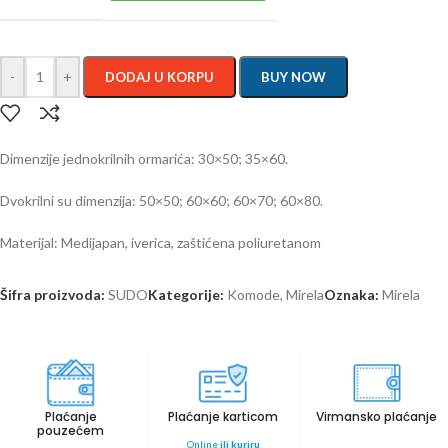
-
+
DODAJ U KORPU
BUY NOW
Dimenzije jednokrilnih ormarića: 30×50; 35×60.
Dvokrilni su dimenzija: 50×50; 60×60; 60×70; 60×80.
Materijal: Medijapan, iverica, zaštićena poliuretanom
Šifra proizvoda:
SUDO
Kategorije:
Komode
,
Mirela
Oznaka:
Mirela
Plaćanje
Plaćanje karticom
Virmansko plaćanje
pouzećem
Online
ili kuriru