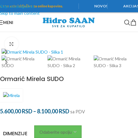
Skip to navigation
NOVO!
AKCIJA
Cene važe
isključivo za online kupovinu.
Skip to main content
MENI
Početna
/
Kupatilski nameštaj
/
Mirela
Povećaj
Ormarić Mirela SUDO
5.600,00
RSD
–
8.100,00
RSD
sa PDV
DIMENZIJE