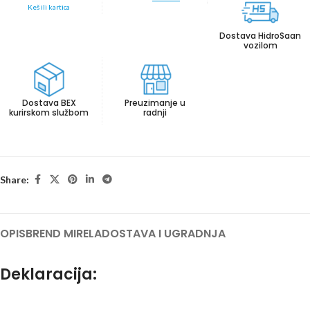
Keš ili kartica
Dostava HidroSaan
vozilom
Dostava BEX
Preuzimanje u
kurirskom službom
radnji
Share:
OPIS
BREND MIRELA
DOSTAVA I UGRADNJA
Deklaracija: